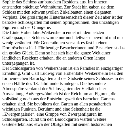
Sophie das Schloss zur barocken Residenz aus. Im Inneren
entstanden prächtige Wohnräume. Zur Stadt hin gaben sie dem
Schloss mit den schwungvollen Zirkelbauten einen eleganten
Vorplatz. Die großartigste Hinterlassenschaft dieser Zeit aber ist der
barocke Schlossgarten mit seinen Springbrunnen, den unzähligen
Figuren und der Orangerie.
Die Linie Hohenlohe-Weikersheim endet mit dem letzten
Grafenpaar, das Schloss wurde nur noch teilweise bewohnt und nur
wenig verändert. Für Generationen versank es fast in einen
Dornröschenschlaf. Für heutige Besucherinnen und Besucher ist das
ein großes Glück. Denn so hat sich hier die ganze Welt einer
ländlichen Residenz erhalten, die an anderen Orten längst
untergegangen ist.
Der Schlossgarten von Weikersheim ist ein Paradies in einzigartiger
Erhaltung. Graf Carl Ludwig von Hohenlohe-Weikersheim ließ den
formenreichen Barockgarten auf der Südseite seines Schlosses in der
ersten Hälfte des 18. Jahrhunderts anlegen. Die besondere
Atmosphäre verdankt der Schlossgarten der Vielfalt seiner
Ausstattung. Außergewöhnlich ist der Reichtum an Figuren, die
vollständig noch aus der Entstehungszeit des barocken Gartens
erhalten sind. Sie bevölkern den Garten an allen gestalterisch
wichtigen Punkten. Berühmt und eine Seltenheit ist die
„Zwergengalerie“, eine Gruppe von Zwergenfiguren im
Schlossgarten. Rund um den Barockgarten warten weitere
Gartenerlebnisse: etwa der Obstgarten mit seinen historischen