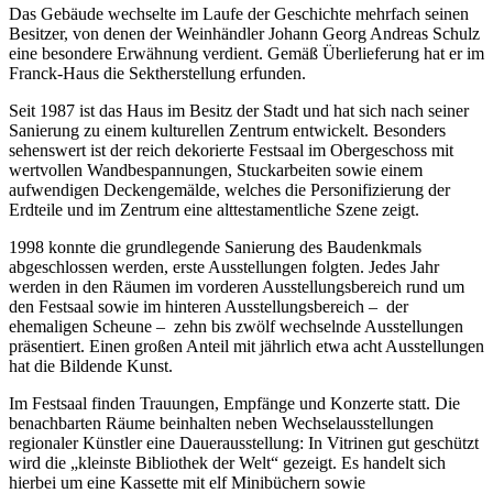
Das Gebäude wechselte im Laufe der Geschichte mehrfach seinen
Besitzer, von denen der Weinhändler Johann Georg Andreas Schulz
eine besondere Erwähnung verdient. Gemäß Überlieferung hat er im
Franck-Haus die Sektherstellung erfunden.
Seit 1987 ist das Haus im Besitz der Stadt und hat sich nach seiner
Sanierung zu einem kulturellen Zentrum entwickelt. Besonders
sehenswert ist der reich dekorierte Festsaal im Obergeschoss mit
wertvollen Wandbespannungen, Stuckarbeiten sowie einem
aufwendigen Deckengemälde, welches die Personifizierung der
Erdteile und im Zentrum eine alttestamentliche Szene zeigt.
1998 konnte die grundlegende Sanierung des Baudenkmals
abgeschlossen werden, erste Ausstellungen folgten. Jedes Jahr
werden in den Räumen im vorderen Ausstellungsbereich rund um
den Festsaal sowie im hinteren Ausstellungsbereich – der
ehemaligen Scheune – zehn bis zwölf wechselnde Ausstellungen
präsentiert. Einen großen Anteil mit jährlich etwa acht Ausstellungen
hat die Bildende Kunst.
Im Festsaal finden Trauungen, Empfänge und Konzerte statt. Die
benachbarten Räume beinhalten neben Wechselausstellungen
regionaler Künstler eine Dauerausstellung: In Vitrinen gut geschützt
wird die „kleinste Bibliothek der Welt“ gezeigt. Es handelt sich
hierbei um eine Kassette mit elf Minibüchern sowie